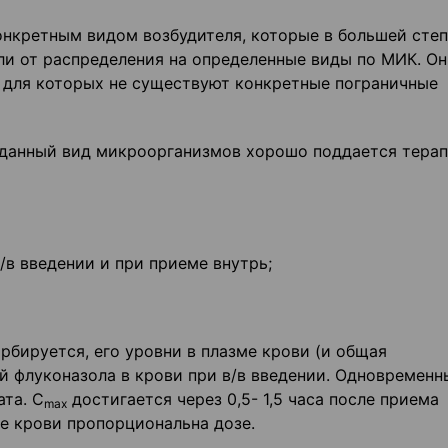
конкретным видом возбудителя, которые в большей сте
ли от распределения на определенные виды по МИК. О
 для которых не существуют конкретные пограничные
о данный вид микроорганизмов хорошо поддается тера
в введении и при приеме внутрь;
бируется, его уровни в плазме крови (и общая
й флуконазола в крови при в/в введении. Одновременн
та. С
достигается через 0,5- 1,5 часа после приема
max
е крови пропорциональна дозе.