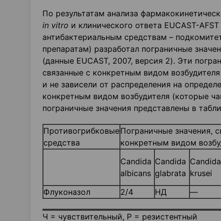
По результатам анализа фармакокинетичес
in
vitro
и клинического ответа EUCAST-AFST 
антибактериальным средствам – подкомите
препаратам) разработал пограничные значе
(данные EUCAST, 2007, версия 2). Эти погра
связанные с конкретным видом возбудителя
и не зависели от распределения на определ
конкретным видом возбудителя (которые ча
пограничные значения представлены в табли
Противогрибковые
Пограничные значения, с
средства
конкретным видом возбу
Candida
Candida
Candida
albicans
glabrata
krusei
Флуконазол
2/4
НД
—
Ч = чувствительный, Р = резистентный