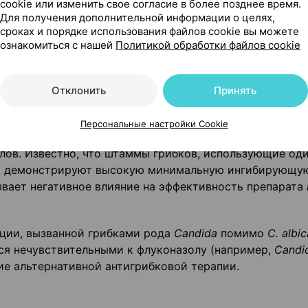
cookie или изменить свое согласие в более позднее время.
ении экспериментальных моделей микозов, вызванных
Для получения дополнительной информации о целях,
ких исследований, существует практически линейная
сроках и порядке использования файлов cookie вы можете
или дозой и положительным клиническим ответом на ле
ознакомиться с нашей
Политикой обработки файлов cookie
 кандидемии. Аналогично, лечение инфекций, вызванных
ирует более высокую МИК, менее эффективно.
Отклонить
Принять
Персональные настройки Cookie
ные механизмы развития резистентности к
лов. Известно, что штаммы грибков, использующие од
и, демонстрируют высокую минимальную ингибирующу
ывает негативное влияние на эффективность препарата
ции, вызванной грибками рода
Candida
помимо
С.
albi
ся нечувствительными к флуконазолу (например,
Candi
ие альтернативной антигрибковой терапии.