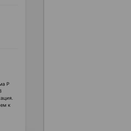
ма Р
В
ация.
ем к