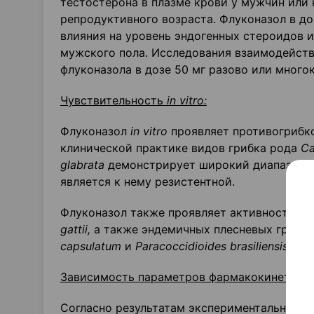
тестостерона в плазме крови у мужчин или 
репродуктивного возраста. Флуконазол в до
влияния на уровень эндогенных стероидов 
мужского пола. Исследования взаимодейств
флуконазола в дозе 50 мг разово или много
Чувствительность
in
vitro:
Флуконазол
in
vitro
проявляет противогрибко
клинической практике видов грибка рода
Ca
glabrata
демонстрирует широкий диапазон чу
является к нему резистентной.
Флуконазол также проявляет активность
in
gattii
,
а также эндемичных плесневых грибк
capsulatum
и
Paracoccidioides
brasiliensis
.
Зависимость параметров фармакокинетики
Согласно результатам экспериментальных и