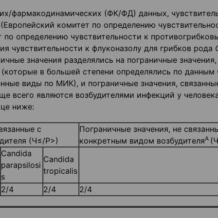
ких/фармакодинамических (ФК/ФД) данных, чувствител
(Европейский комитет по определению чувствительно
т по определению чувствительности к противогрибков
ния чувствительности к флуконазолу для грибков рода
ничные значения разделялись на пограничные значения,
 (которые в большей степени определялись по данным
енные виды по МИК), и пограничные значения, связанны
ще всего являются возбудителями инфекций у человека
це ниже:
вязанные с
Пограничные значения, не связанн
А
дителя (Ч≤/Р>)
конкретным видом возбудителя
(
Candida
Candida
parapsilosi
tropicalis
s
2/4
2/4
2/4