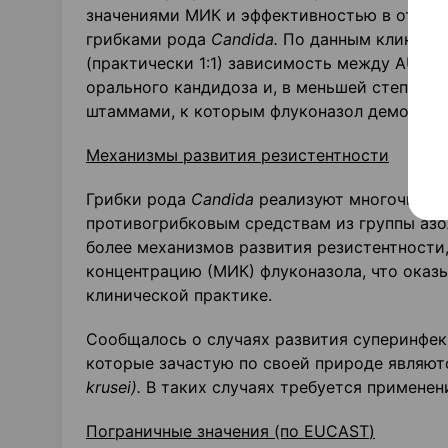
значениями МИК и эффективностью в отнош
грибками рода
Candida
.
По данным клиничес
(практически 1:1) зависимость между AUC 
орального кандидоза и, в меньшей степени,
штаммами, к которым флуконазол демонстр
Механизмы развития резистентности
Грибки рода
Candida
реализуют многочислен
противогрибковым средствам из группы азо
более механизмов развития резистентност
концентрацию (МИК) флуконазола, что оказ
клинической практике.
Сообщалось о случаях развития суперинфек
которые зачастую по своей природе являют
krusei
).
В таких случаях требуется применен
Пограничные значения (по
EUCAST
)