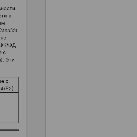
ьности
сти к
ым
Candida
 не
 ФК/ФД
е с
). Эти
ые с
Ч≤/Р>)