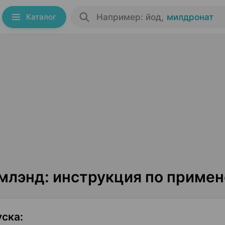
Каталог
Например: йод
,
милдронат
млэнд: инструкция по приме
уска
: