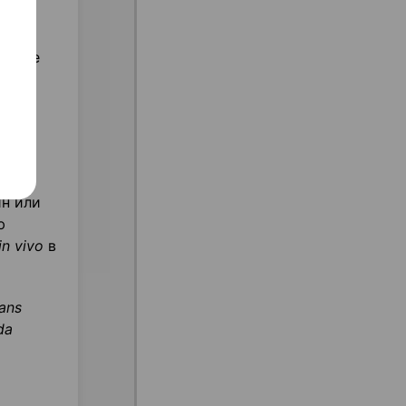
чение
ин или
ю
in
vivo
в
cans
da