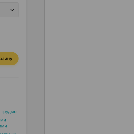
орзину
 грудью
ыми
ами