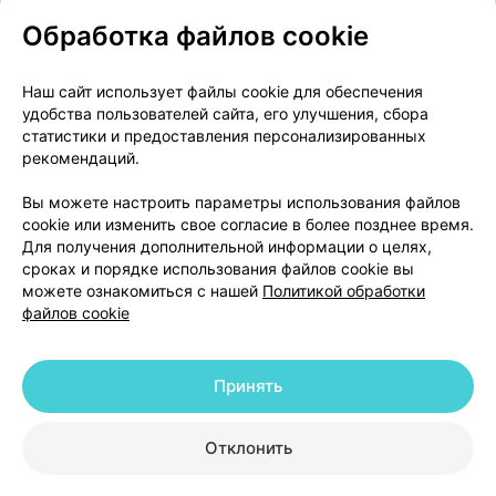
Обработка файлов cookie
О проекте
Новости проекта
Наш сайт использует файлы cookie для обеспечения
удобства пользователей сайта, его улучшения, сбора
Размещение рекламы
Медицинский маркетинг
статистики и предоставления персонализированных
Публичный договор
Доставка
рекомендаций.
Пользовательское соглашение
Вы можете настроить параметры использования файлов
Способы оплаты
Вакансии
Партнеры
cookie или изменить свое согласие в более позднее время.
Написать руководителю 103.by
Для получения дополнительной информации о целях,
сроках и порядке использования файлов cookie вы
Написать в поддержку
можете ознакомиться с нашей
Политикой обработки
Персональные настройки Cookie
файлов cookie
Обработка персональных данных
Принять
© 2026 ООО «Артокс Лаб», УНП 191700409 | 220012, Республика Беларусь,
г. Минск, улица Толбухина, 2, пом. 16 | help@103.by
|
Служба поддержки
+375 291212755
Отклонить