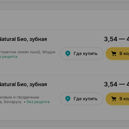
3,54 — 4
tural Био, зубная
трактом семян льна],
Модум
Где купить
В к
з рецепта
3,54 — 4
tural Био, зубная
вковым и гвоздичным
Где купить
В к
а
, Беларусь
•
без рецепта