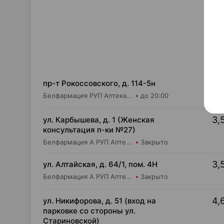
3,
пр-т Рокоссовского, д. 114-5н
Белфармация РУП Аптека №57
до 20:00
3,
ул. Карбышева, д. 1 (Женская
консультация п-ки №27)
Белфармация А РУП Аптека №55
Закрыто
3,
ул. Алтайская, д. 64/1, пом. 4Н
Белфармация А РУП Аптека №54
Закрыто
4,
ул. Никифорова, д. 51 (вход на
парковке со стороны ул.
Стариновской)