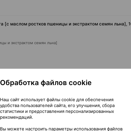
 [с маслом ростков пшеницы и экстрактом семян льна], 10
ицы и экстрактом семян льна]
Обработка файлов cookie
Наш сайт использует файлы cookie для обеспечения
удобства пользователей сайта, его улучшения, сбора
аста [с маслом ростков пшеницы и экстрактом семян льна
статистики и предоставления персонализированных
рекомендаций.
Вы можете настроить параметры использования файлов