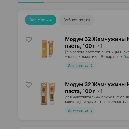
Все формы
Зубная паста
Модум 32 Жемчужины Na
паста
,
100 г
×
1
[с маслом ростков пшеницы и экс
- наша косметика
, Беларусь
•
бе
Инструкция
Модум 32 Жемчужины Na
паста
,
100 г
×
1
для чувствительных зубов [с оли
маслом],
Модум - наша косметик
Инструкция