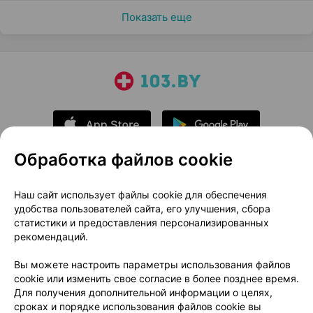
Показать еще
Обработка файлов cookie
О проекте
Новости проекта
Наш сайт использует файлы cookie для обеспечения
удобства пользователей сайта, его улучшения, сбора
Размещение рекламы
Медицинский маркетинг
статистики и предоставления персонализированных
Публичный договор
Доставка
рекомендаций.
Пользовательское соглашение
Вы можете настроить параметры использования файлов
Способы оплаты
Вакансии
Партнеры
cookie или изменить свое согласие в более позднее время.
Написать руководителю 103.by
Для получения дополнительной информации о целях,
сроках и порядке использования файлов cookie вы
Написать в поддержку