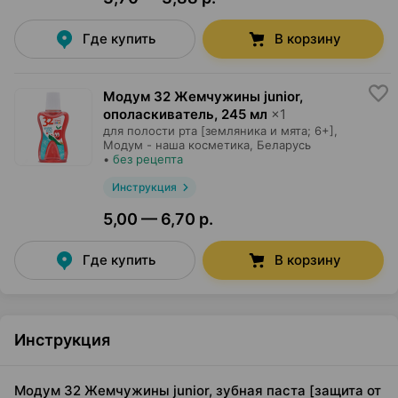
Где купить
В корзину
Модум 32 Жемчужины junior,
ополаскиватель
,
245 мл
×
1
для полости рта [земляника и мята; 6+],
Модум - наша косметика
, Беларусь
•
без рецепта
Инструкция
5,00 — 6,70 р.
Где купить
В корзину
Инструкция
Модум 32 Жемчужины junior, зубная паста [защита от