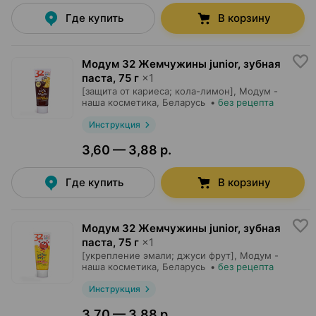
Где купить
В корзину
Модум 32 Жемчужины junior, зубная
паста
,
75 г
×
1
[защита от кариеса; кола-лимон],
Модум -
наша косметика
, Беларусь
•
без рецепта
Инструкция
3,60 — 3,88 р.
Где купить
В корзину
Модум 32 Жемчужины junior, зубная
паста
,
75 г
×
1
[укрепление эмали; джуси фрут],
Модум -
наша косметика
, Беларусь
•
без рецепта
Инструкция
3,70 — 3,88 р.