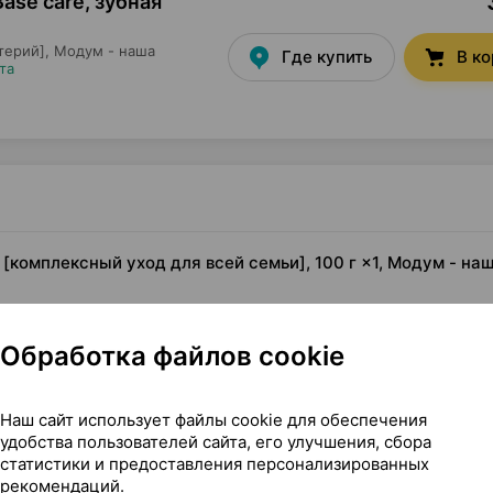
se care, зубная
терий],
Модум - наша
Где купить
В к
та
комплексный уход для всей семьи], 100 г ×1, Модум - на
всей семьи]
Обработка файлов cookie
Наш сайт использует файлы cookie для обеспечения
удобства пользователей сайта, его улучшения, сбора
статистики и предоставления персонализированных
рекомендаций.