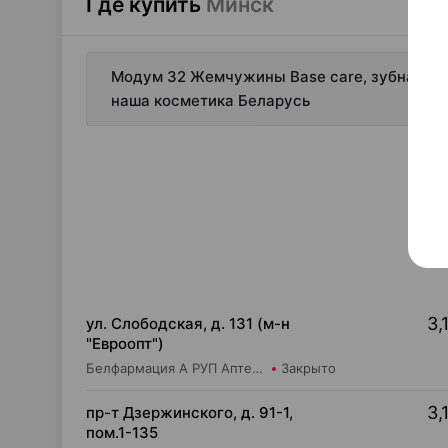
Где купить
Минск
Модум 32 Жемчужины Base care, зубная паст
наша косметика Беларусь
3,
ул. Слободская, д. 131 (м-н
"Евроопт")
Белфармация А РУП Аптека №113
Закрыто
3,
пр-т Дзержинского, д. 91-1,
пом.1-135