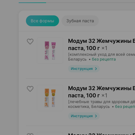
Все формы
Зубная паста
Модум 32 Жемчужины Ba
паста
,
100 г
×
1
[комплексный уход для всей семь
Беларусь
•
без рецепта
Инструкция
Модум 32 Жемчужины Ba
паста
,
100 г
×
1
[лечебные травы для здоровья дё
косметика
, Беларусь
•
без рецеп
Инструкция