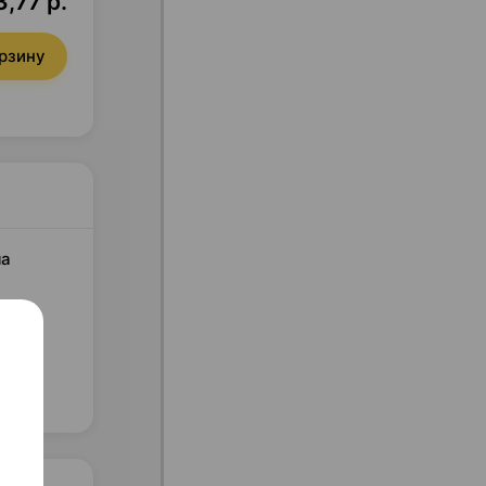
3,77 р.
орзину
ша