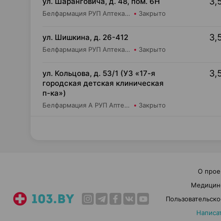
3,
ул. Шаранговича, д. 48, пом. 6Н
Белфармация РУП Аптека №113
Закрыто
3,
ул. Шишкина, д. 26-412
Белфармация РУП Аптека №67
Закрыто
3,
ул. Кольцова, д. 53/1 (УЗ «17-я
городская детская клиническая
п-ка»)
Белфармация А РУП Аптека №75
Закрыто
О прое
Медицин
Пользовательско
Написа