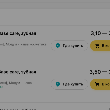
3,10 — 
se care, зубная
и],
Модум - наша косметика
,
Где купить
В к
3,50 — 3
se care, зубная
сен],
Модум - наша
Где купить
В к
та