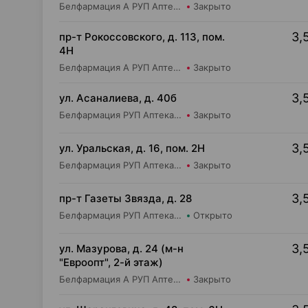
Белфармация А РУП Аптека №109
Закрыто
3,
пр-т Рокоссовского, д. 113, пом.
4Н
Белфармация А РУП Аптека №57
Закрыто
3,
ул. Асаналиева, д. 40б
Белфармация РУП Аптека №100
Закрыто
3,
ул. Уральская, д. 16, пом. 2Н
Белфармация РУП Аптека №34
Закрыто
3,
пр-т Газеты Звязда, д. 28
Белфармация РУП Аптека №78 (дежурное отделение)
Открыто
3,
ул. Мазурова, д. 24 (м-н
"Евроопт", 2-й этаж)
Белфармация А РУП Аптека №101
Закрыто