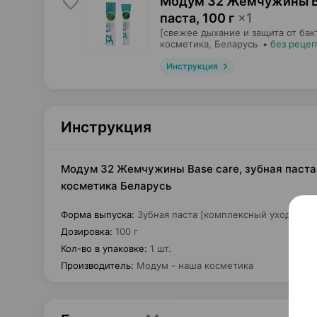
Модум 32 Жемчужины Ba
паста
,
100 г
×
1
[свежее дыхание и защита от бак
косметика
, Беларусь
•
без рецеп
Инструкция
Инструкция
Модум 32 Жемчужины Base care, зубная паста [
косметика Беларусь
Форма выпуска
:
Зубная паста [комплексный уход для 
Дозировка
:
100 г
Кол-во в упаковке
:
1 шт.
Производитель
:
Модум - наша косметика